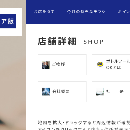
お店を探す
今月の特売品チラシ
ポイ
店舗詳細
SHOP
ボトルワー
ご挨拶
OKとは
会社概要
社 是
地図を拡大・ドラッグすると周辺情報が確認
アイコンをクリックすると店名・住所が表示