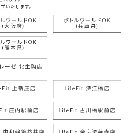
プいたします。
トルワールドOK
ボトルワールドOK
(大阪府)
(兵庫県)
トルワールドOK
(熊本県)
レーゼ 北生駒店
feFit 上新庄店
LifeFit 深江橋店
eFit 庄内駅前店
LifeFit 古川橋駅前店
Fit 中和幹線桜井店
LifeFit 奈良法華寺店