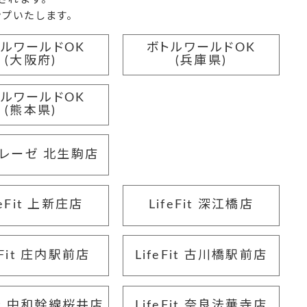
プいたします。
トルワールドOK
ボトルワールドOK
(大阪府)
(兵庫県)
トルワールドOK
(熊本県)
レーゼ 北生駒店
feFit 上新庄店
LifeFit 深江橋店
eFit 庄内駅前店
LifeFit 古川橋駅前店
Fit 中和幹線桜井店
LifeFit 奈良法華寺店