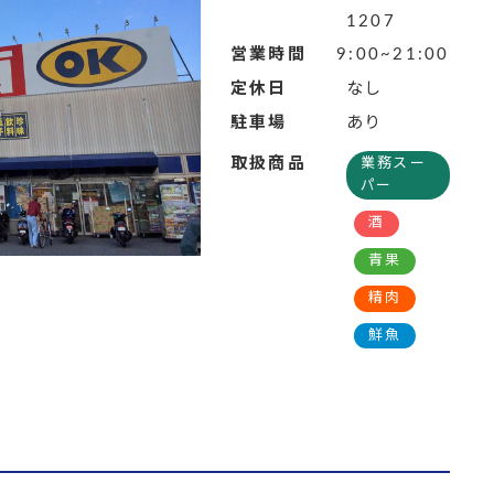
1207
営業時間
9:00~21:00
定休日
なし
駐車場
あり
取扱商品
業務スー
パー
酒
青果
精肉
鮮魚