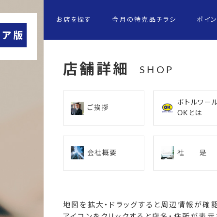
お店を探す
今月の特売品チラシ
ポイ
店舗詳細
SHOP
ボトルワー
ご挨拶
OKとは
会社概要
社 是
地図を拡大・ドラッグすると周辺情報が確認
アイコンをクリックすると店名・住所が表示