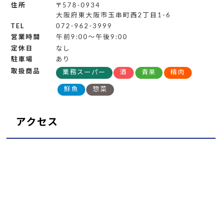
住所
〒578-0934
大阪府東大阪市玉串町西2丁目1-6
TEL
072-962-3999
営業時間
午前9:00～午後9:00
定休日
なし
駐車場
あり
取扱商品
業務スーパー
酒
青果
精肉
鮮魚
惣菜
アクセス