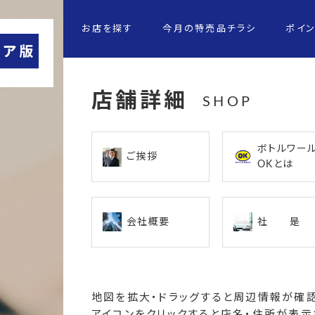
お店を探す
今月の特売品チラシ
ポイ
店舗詳細
SHOP
ボトルワー
ご挨拶
OKとは
会社概要
社 是
地図を拡大・ドラッグすると周辺情報が確認
アイコンをクリックすると店名・住所が表示