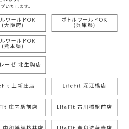
プいたします。
トルワールドOK
ボトルワールドOK
(大阪府)
(兵庫県)
トルワールドOK
(熊本県)
レーゼ 北生駒店
feFit 上新庄店
LifeFit 深江橋店
eFit 庄内駅前店
LifeFit 古川橋駅前店
Fit 中和幹線桜井店
LifeFit 奈良法華寺店