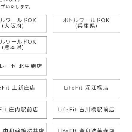
プいたします。
トルワールドOK
ボトルワールドOK
(大阪府)
(兵庫県)
トルワールドOK
(熊本県)
レーゼ 北生駒店
feFit 上新庄店
LifeFit 深江橋店
eFit 庄内駅前店
LifeFit 古川橋駅前店
Fit 中和幹線桜井店
LifeFit 奈良法華寺店