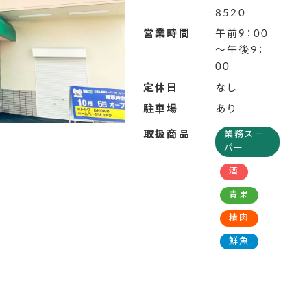
8520
営業時間
午前9：00
～午後9：
00
定休日
なし
駐車場
あり
取扱商品
業務スー
パー
酒
青果
精肉
鮮魚