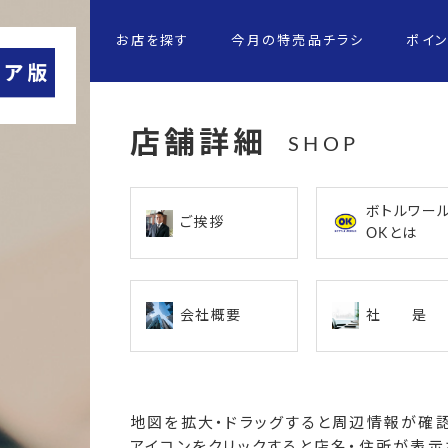
お店を探す
今月の特売品チラシ
ポイ
店舗詳細
SHOP
ボトルワー
ご挨拶
OKとは
会社概要
社 是
地図を拡大・ドラッグすると周辺情報が確認
アイコンをクリックすると店名・住所が表示