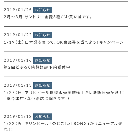
2019/01/25
お知らせ
2月～3月 サントリー金麦3種がお買い得です。
2019/01/22
お知らせ
1/19（土）日本盛を買って、OK商品券を当てよう！キャンペーン
2019/01/16
お知らせ
第2回どぶろく絶賛好評予約受付中
2019/01/13
お知らせ
1/27（日）アサヒビール推奨販売実施極上キレ味新発売記念！！
（※今津店・森小路店は除きます。）
2019/01/12
お知らせ
1/22（火）キリンビール「のどごしSTRONG」がリニューアル発
売！！