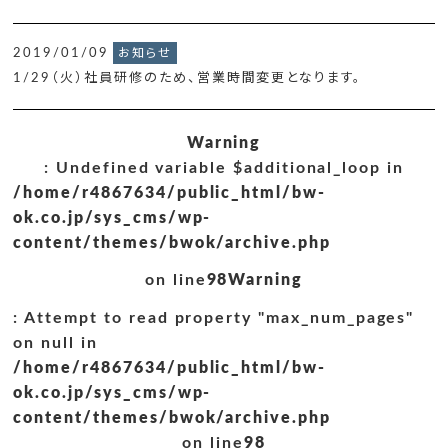
2019/01/09
お知らせ
1/29（火）社員研修のため、営業時間変更となります。
Warning
: Undefined variable $additional_loop in
/home/r4867634/public_html/bw-
ok.co.jp/sys_cms/wp-
content/themes/bwok/archive.php
on line
98
Warning
: Attempt to read property "max_num_pages"
on null in
/home/r4867634/public_html/bw-
ok.co.jp/sys_cms/wp-
content/themes/bwok/archive.php
on line
98