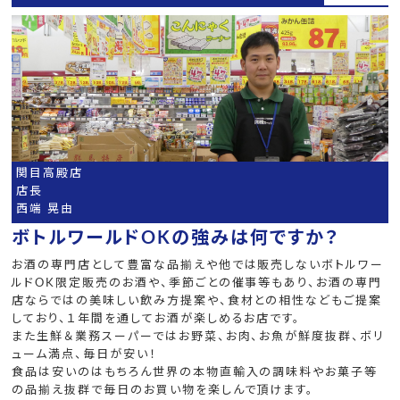
関目高殿店
店長
西端 晃由
ボトルワールドOKの強みは何ですか？
お酒の専門店として豊富な品揃えや他では販売しないボトルワー
ルドOK限定販売のお酒や、季節ごとの催事等もあり、お酒の専門
店ならではの美味しい飲み方提案や、食材との相性などもご提案
しており、１年間を通してお酒が楽しめるお店です。
また生鮮＆業務スーパーではお野菜、お肉、お魚が鮮度抜群、ボリ
ューム満点、毎日が安い！
食品は安いのはもちろん世界の本物直輸入の調味料やお菓子等
の品揃え抜群で毎日のお買い物を楽しんで頂けます。