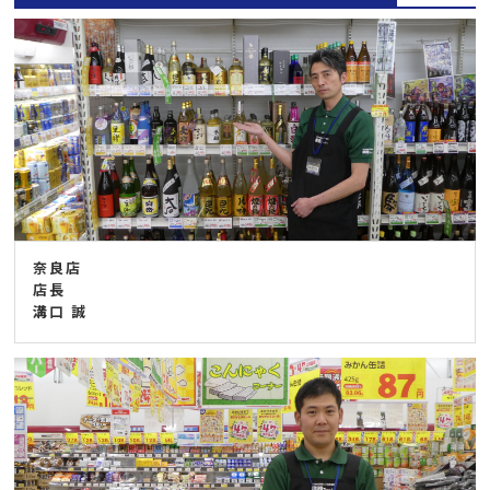
奈良店
店長
溝口 誠