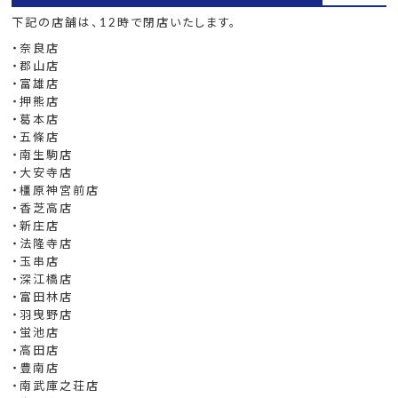
下記の店舗は、12時で閉店いたします。
・奈良店
・郡山店
・富雄店
・押熊店
・葛本店
・五條店
・南生駒店
・大安寺店
・橿原神宮前店
・香芝高店
・新庄店
・法隆寺店
・玉串店
・深江橋店
・富田林店
・羽曳野店
・蛍池店
・高田店
・豊南店
・南武庫之荘店