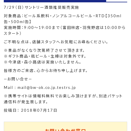
7/29
（日）サントリー酒類推奨販売実施
対象商品：ビール系飲料・ノンアルコールビール・
RTD
【
350ml
缶・
500ml
缶】
実施時間：
9:00
～
19:00
まで（富田林店・羽曳野店は
10:00
から
スタート）
ご不明な点は、店舗スタッフへお気軽にお尋ねください。
※
景品がなくなり次第終了させて頂きます。
※
ギフト商品・瓶ビール・生樽は対象外です。
※
今津店・森小路店は実施いたしません。
皆様方のご来店、心からお待ち申し上げます。
—
お問い合せ
—
Mail : mail@bw-ok.co.jp.testrs.jp
※
携帯サイトは情報料無料でお楽しみ頂けますが、別途パケット
通信料が発生致します。
投稿日： 2018年07月17日