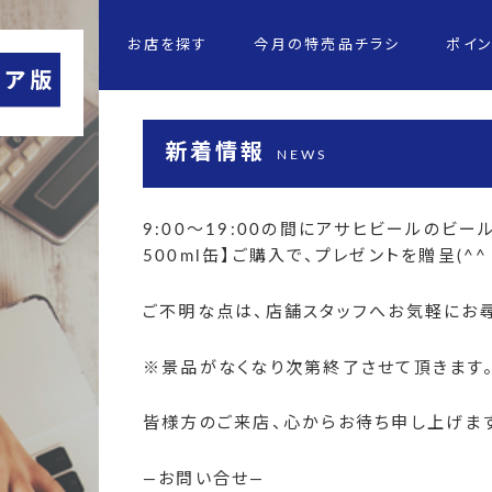
お店を探す
今月の特売品チラシ
ポイ
新着情報
NEWS
9:00
～
19:00
の間にアサヒビールのビール
500ml
缶】ご購入で、プレゼントを贈呈
(^
ご不明な点は、店舗スタッフへお気軽にお尋
※
景品がなくなり次第終了させて頂きます
皆様方のご来店、心からお待ち申し上げま
—
お問い合せ
—