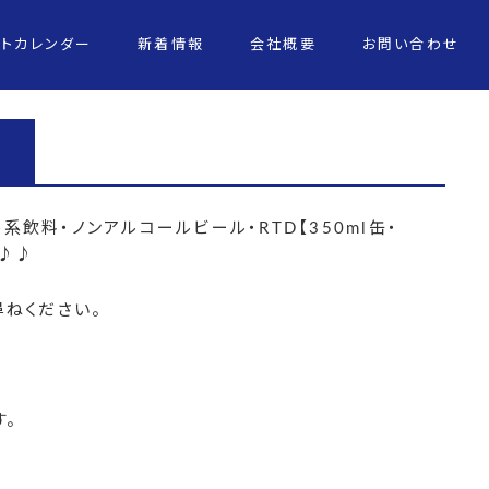
ントカレンダー
新着情報
会社概要
お問い合わせ
系飲料・ノンアルコールビール・RTD【
350ml
缶・
^♪♪
ねください。
。
す。