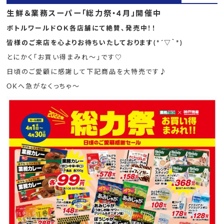
生鮮＆業務スーパー「総力祭・4月」開催中
ボトルワールドＯＫ
各店舗にて
絶賛、発売中！！
皆様のご来店を心よりお待ちいたしております(*´▽｀*)
とにかく「お買い得まみれ～」です♡
日頃のご愛顧に感謝して下記商品を大特売です♪
OKへ急がなくっちゃ～