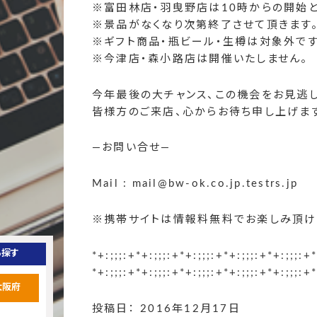
※富田林店・羽曳野店は10時からの開始と
※景品がなくなり次第終了させて頂きます
※ギフト商品・瓶ビール・生樽は対象外です
※今津店・森小路店は開催いたしません。
今年最後の大チャンス、この機会をお見逃しな
皆様方のご来店、心からお待ち申し上げま
—お問い合せ—
Mail : mail@bw-ok.co.jp.testrs.jp
※携帯サイトは情報料無料でお楽しみ頂け
ら探す
*+:;;;:+*+:;;;:+*+:;;;:+*+:;;;:+*+:;;;:+*
*+:;;;:+*+:;;;:+*+:;;;:+*+:;;;:+*+:;;;:+*
大阪府
投稿日： 2016年12月17日