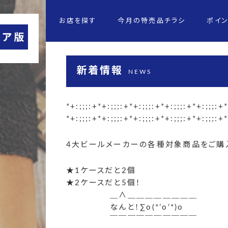
お店を探す
今月の特売品チラシ
ポイ
新着情報
NEWS
*+:;;;:+*+:;;;:+*+:;;;:+*+:;;;:+*+:;;;:+*
*+:;;;:+*+:;;;:+*+:;;;:+*+:;;;:+*+:;;;:+*
4大ビールメーカーの各種対象商品をご購入
★1ケースだと2個
★2ケースだと5個！
＿∧＿＿＿＿＿＿＿＿
なんと！∑o(*’o’*)o
￣￣￣￣￣￣￣￣￣￣