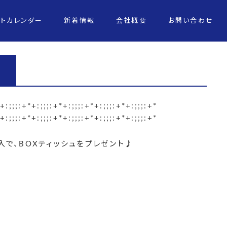
ントカレンダー
新着情報
会社概要
お問い合わせ
+:;;;:+*+:;;;:+*+:;;;:+*+:;;;:+*+:;;;:+*
+:;;;:+*+:;;;:+*+:;;;:+*+:;;;:+*+:;;;:+*
で、BOXティッシュをプレゼント♪