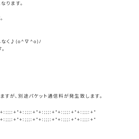
なります。
。
。
く♪(o^∇^o)ﾉ
す。
ますが、別途パケット通信料が発生致します。
+:;;;:+*+:;;;:+*+:;;;:+*+:;;;:+*+:;;;:+*
+:;;;:+*+:;;;:+*+:;;;:+*+:;;;:+*+:;;;:+*