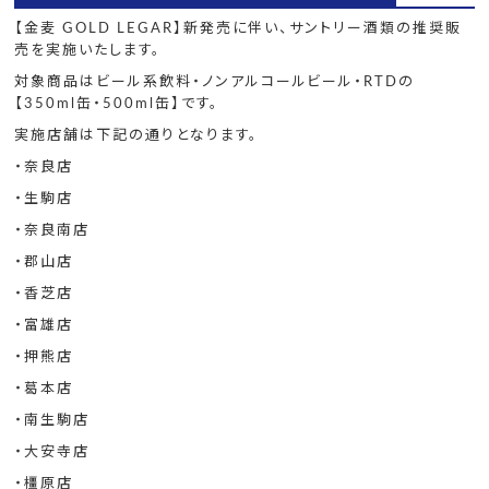
【金麦 GOLD LEGAR】新発売に伴い、サントリー酒類の推奨販
売を実施いたします。
対象商品はビール系飲料・ノンアルコールビール・RTDの
【350ml缶・500ml缶】です。
実施店舗は下記の通りとなります。
・奈良店
・生駒店
・奈良南店
・郡山店
・香芝店
・富雄店
・押熊店
・葛本店
・南生駒店
・大安寺店
・橿原店