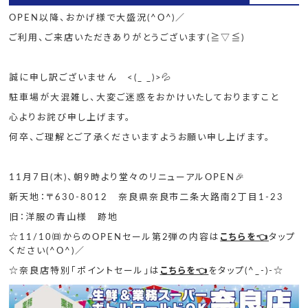
OPEN以降、おかげ様で大盛況(^O^)／
ご利用、ご来店いただきありがとうございます(≧▽≦)
誠に申し訳ございません <(_ _)>💦
駐車場が大混雑し、大変ご迷惑をおかけいたしておりますこと
心よりお詫び申し上げます。
何卒、ご理解とご了承くださいますようお願い申し上げます。
11月7日(木)、朝9時より堂々のリニューアルOPEN🎉
新天地：〒630-8012 奈良県奈良市二条大路南2丁目1-23
旧：洋服の青山様 跡地
☆11/10㈰からのOPENセール第2弾の内容は
こちらを👈
タップ
ください(^O^)／
☆奈良店特別「ポイントセール」は
こちらを👈
をタップ(^_-)-☆