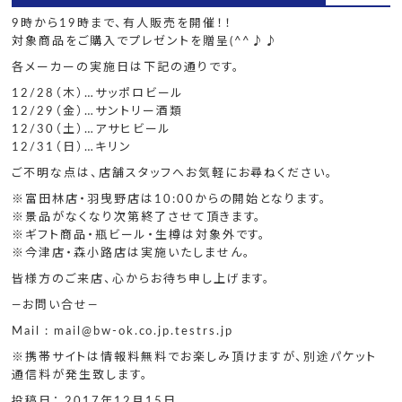
9時から19時まで、有人販売を開催！！
対象商品をご購入でプレゼントを贈呈(^^♪♪
各メーカーの実施日は下記の通りです。
12/28（木）…サッポロビール
12/29（金）…サントリー酒類
12/30（土）…アサヒビール
12/31（日）…キリン
ご不明な点は、店舗スタッフへお気軽にお尋ねください。
※富田林店・羽曳野店は10:00からの開始となります。
※景品がなくなり次第終了させて頂きます。
※ギフト商品・瓶ビール・生樽は対象外です。
※今津店・森小路店は実施いたしません。
皆様方のご来店、心からお待ち申し上げます。
—お問い合せ—
Mail : mail@bw-ok.co.jp.testrs.jp
※携帯サイトは情報料無料でお楽しみ頂けますが、別途パケット
通信料が発生致します。
投稿日： 2017年12月15日