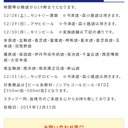
時間帯は開店から19時までとなります。
12/28（土）…サントリー酒類 ※今津店・森小路店は除きます。
12/29（日）…アサヒビール ※今津店・森小路店は除きます。
12/30（月）…キリンビール ※実施店舗は下記の通りです。
奈良店・生駒店・香芝店・富雄店・押熊店・葛本店・香芝高店・玉
串店・羽曳野店
橿原店・高田店・伊丹市役所前店・蛍池店・千里丘店・西宮鳴尾
店・大安寺店
南生駒店・尾浜店・南武庫之荘店・郡山店
12/31（火）…サッポロビール ※今津店・森小路店は除きます。
対象商品は【ビール系飲料・ノンアルコールビール・RTD】
【350ml缶・500ml缶】となります。
スタッフ一同、皆様方のご来店を心からお待ち致しております。
投稿日： 2019年12月15日
お問い合わせ窓口