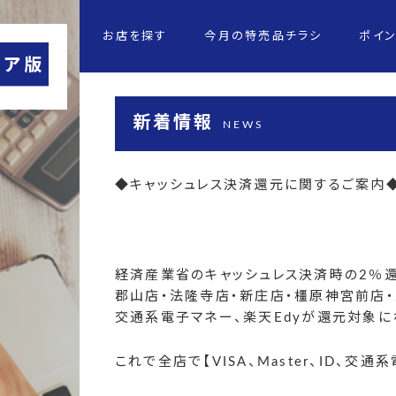
お店を探す
今月の特売品チラシ
ポイ
新着情報
NEWS
◆
キャッシュレス決済還元に関するご案内
経済産業省のキャッシュレス決済時の2％還
郡山店・法隆寺店・新庄店・橿原神宮前店
交通系電子マネー、楽天Edyが還元対象に
これで全店で【VISA、Master、ID、交