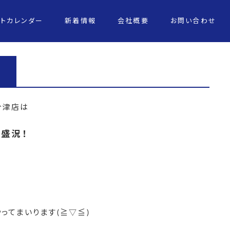
ントカレンダー
新着情報
会社概要
お問い合わせ
今津店は
大盛況！
ってまいります(≧▽≦)