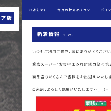
お店を探す
今月の特売品チラシ
ポイ
新着情報
NEWS
いつもご利用ご来店、誠にありがとうござい
業務スーパー”お買得まみれ‼”総力祭＜第
商品盛りだくさんで皆様をお出迎えいたしま
ご来店、よろしくお願いいたします<(_ _)>