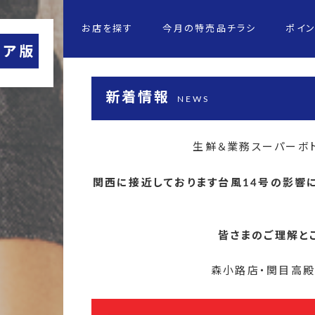
お店を探す
今月の特売品チラシ
ポイ
新着情報
NEWS
生鮮＆業務スーパーボ
関西に接近しております台風14号の影響に
皆さまのご理解と
森小路店・関目高殿