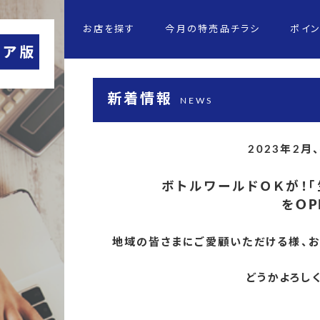
お店を探す
今月の特売品チラシ
ポイ
新着情報
NEWS
2023年2
ボトルワールドＯＫが！
をO
地域の皆さまにご愛顧いただける様、
どうかよろしく