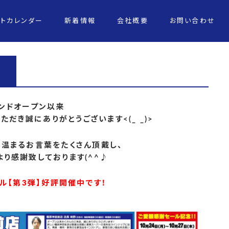
ントカレンダー
新着情報
会社概要
お問い合わせ
ンドオープン以来
だき誠にありがとうございます<(_ _)>
心温まるお言葉をたくさん頂戴し、
り感謝致しております(^^♪
ル【第3弾】好評開催中です！