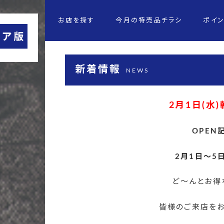
お店を探す
今月の特売品チラシ
ポイ
新着情報
NEWS
2月1日(水)
OPE
2月1日～5
ど～んとお得
皆様のご来店をお待