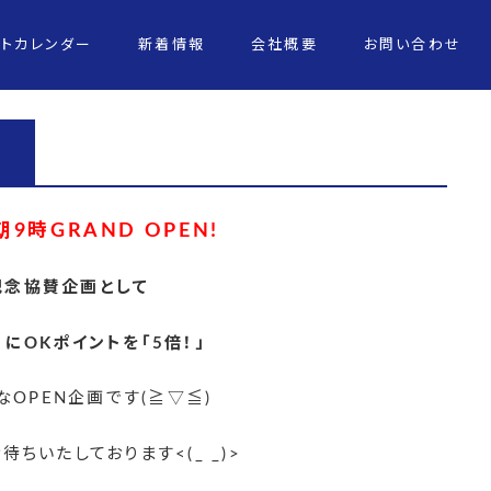
ントカレンダー
新着情報
会社概要
お問い合わせ
朝9時GRAND OPEN!
N記念協賛企画として
日にOKポイントを「5倍！」
なOPEN企画です(≧▽≦)
ちいたしております<(_ _)>