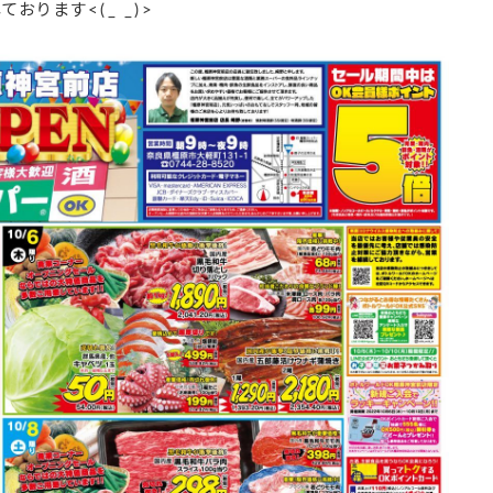
ります<(_ _)>