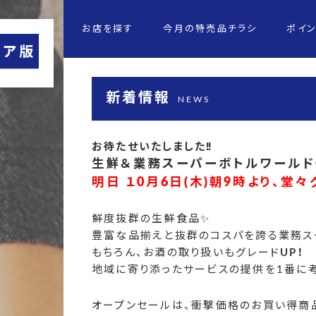
お店を探す
今月の特売品チラシ
ポイ
新着情報
NEWS
お待たせいたしました‼
生鮮＆業務スーパーボトルワールド
明日 １0月6日(木)朝9時より、堂
鮮度抜群の生鮮食品✨
豊富な品揃えと抜群のコスパを誇る業務ス
もちろん、お酒の取り扱いもグレード
UP！
地域に寄り添ったサービスの提供を1番に考
オープンセールは、衝撃価格のお買い得商