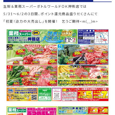
生鮮＆業務スーパーボトルワールドＯＫ押熊店では
5/31～6/2の3日間、ポイント還元商品盛りだくさんにて
「初夏！迫力の大売出し」を開催！ 乞うご期待<m(__)m>