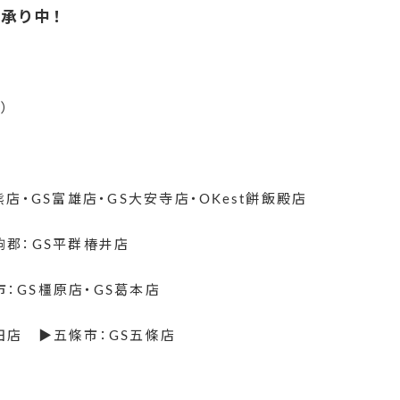
承り中！
）
店・GS富雄店・GS大安寺店・OKest餅飯殿店
駒郡：GS平群椿井店
：GS橿原店・GS葛本店
田店 ▶五條市：GS五條店