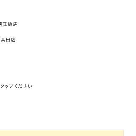
深江橋店
方高田店
をタップください