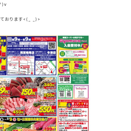
)v
ります<(_ _)>