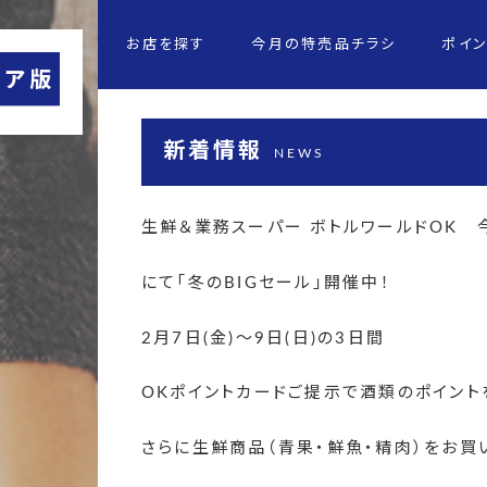
お店を探す
今月の特売品チラシ
ポイ
新着情報
NEWS
生鮮＆業務スーパー ボトルワールドOK 
にて「冬のBIGセール」開催中！
2月7日(金)～9日(日)の3日間
OKポイントカードご提示で酒類のポイント
さらに生鮮商品（青果・鮮魚・精肉）をお買