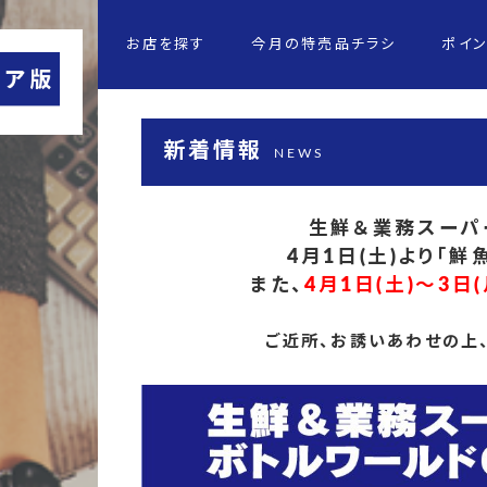
お店を探す
今月の特売品チラシ
ポイ
新着情報
NEWS
生鮮＆業務スーパ
4月1日(土)より「
また、
4月1日(土)～3
ご近所、お誘いあわせの上、