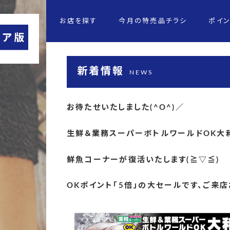
お店を探す
今月の特売品チラシ
ポイ
新着情報
NEWS
お待たせいたしました(^O^)／
生鮮＆業務スーパーボトルワールドOK大
鮮魚コーナーが復活いたします(≧▽≦)
OKポイント「5倍」の大セールです、ご来店お